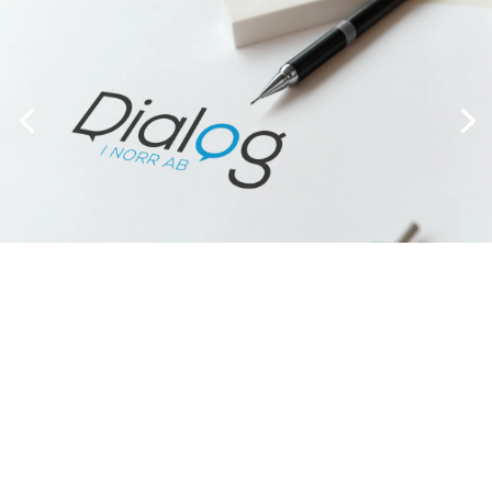
Kontakt
Storgatan 48C
941 32 Piteå