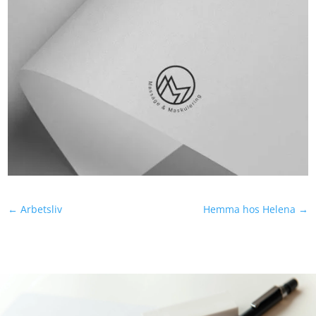
←
Arbetsliv
Hemma hos Helena
→