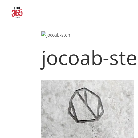
av
johan
|
maj 12, 2020
jocoab-st