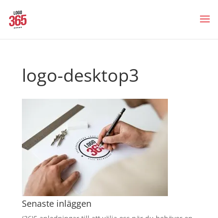
logo-desktop3
Senaste inläggen